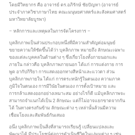
โดยมีวิทยากร คือ อาจารย์ ดร.อภิรักษ์ ชัยปัญหา (อาจารย์
ประจำภาควิชาภาษาไทย คณะมนุษยศาสตร์และสังคมศาสตร์
มหาวิทยาลัยบูรพา)
–
หลักการและเหตุผลในการจัดโครงการ –
บุคลิกภาพเป็นส่วนประกอบหนึ่งที่มีความสำคัญต่อมนุษย์
ขยายความให้ชัดขึ้นได้ว่า บุคลิกภาพ หมายถึง ลักษณะเฉพาะ
ของแต่ละบุคคลในด้านต่าง ๆ ซึ่งเกี่ยวโยงทั้งภายนอกและ
ภายใน กล่าวคือ บุคลิกภาพภายนอก ได้แก่ การแต่งกาย การ
พูด อากัปกิริยา การแสดงออกทางสีหน้าและแววตา ส่วน
บุคลิกภาพภายใน ได้แก่ การตระหนักรู้ในตนเอง ความภาค
ภูมิใจในตนเอง การมีวินัยในตนเอง การตั้งเป้าหมาย และ
การกล้าแสดงออกอย่างเหมาะสม อย่างไรก็ดี แม้บุคลิกภาพจะ
สามารถจำแนกได้เป็น 2 ลักษณะ แต่ก็ไม่อาจแยกขาดจากกัน
ได้ ในทางตรงกันข้าม ลักษณะต่าง ๆ เหล่านั้นล้วนมีความ
เชื่อมโยงและสัมพันธ์กันเสมอ
อนึ่ง บุคลิกภาพเป็นสิ่งที่สามารถเรียนรู้ เปลี่ยนแปลงและ
พัฒนาได้ มีประโยชน์ต่อการดำเนินชีวิตในแง่มุมต่าง ๆ เช่น