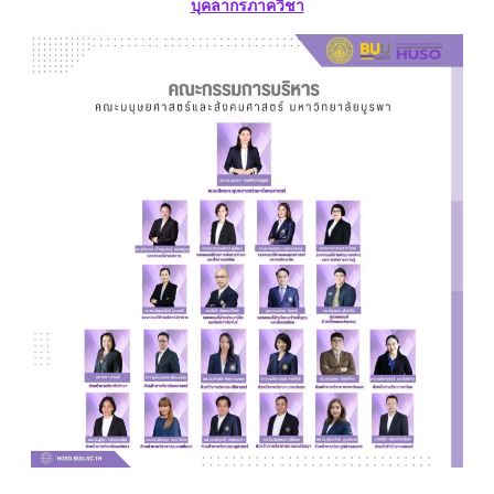
บุคลากรภาควิชา