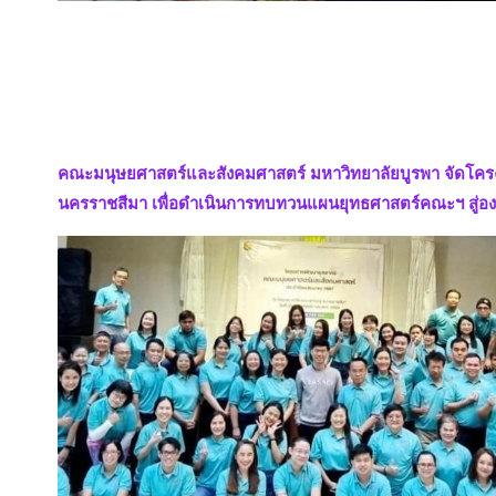
คณะมนุษยศาสตร์และสังคมศาสตร์ มหาวิทยาลัยบูรพา จัดโคร
นครราชสีมา เพื่อดำเนินการทบทวนแผนยุทธศาสตร์คณะฯ สู่องค์กร