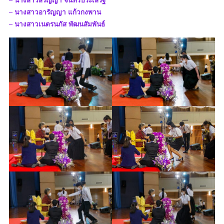
– นางสาวสรัญญา จันทร์ประเสริฐ
– นางสาวอารัญญา แก้วกงพาน
– นางสาวเนตรนภัส พัฒนสัมพันธ์