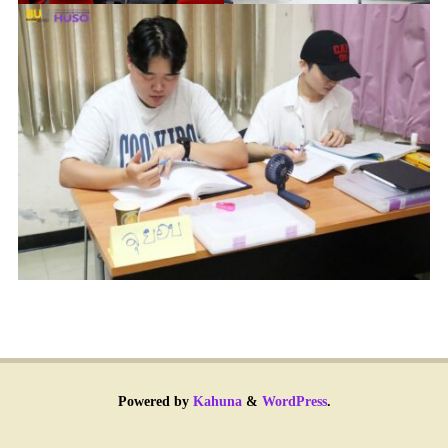
Powered by
Kahuna
&
WordPress
.