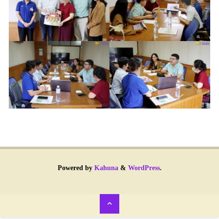
Powered by
Kahuna
&
WordPress
.
Back
to