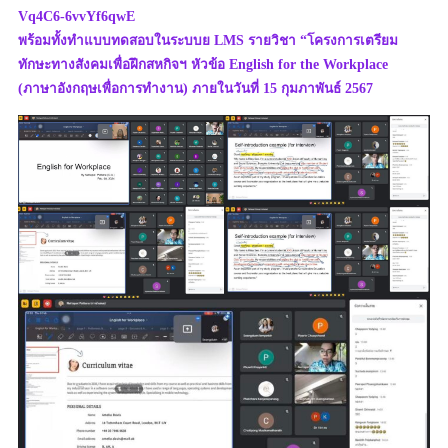
Vq4C6-6vvYf6qwE
พร้อมทั้งทำแบบทดสอบในระบบย LMS รายวิชา “โครงการเตรียม
ทักษะทางสังคมเพื่อฝึกสหกิจฯ หัวข้อ English for the Workplace
(ภาษาอังกฤษเพื่อการทำงาน) ภายในวันที่ 15 กุมภาพันธ์ 2567