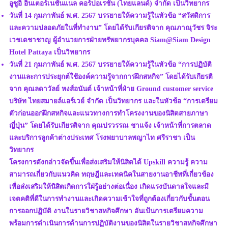
อูซูอิ อินเตอร์เนชั่นแนล คอร์ปอเรชั่น (ไทยแลนด์) จำกัด เป็นวิทยากร
วันที่ 14 กุมภาพันธ์ พ.ศ. 2567 บรรยายให้ความรู้ในหัวข้อ “สวัสดิการ
และความปลอดภัยในที่ทำงาน” โดยได้รับเกียรติจาก คุณภาณุวัชร จิระ
เวชเดชาชาญ ผู้อำนวยการฝ่ายทรัพยากรบุคคล Siam@Siam Design
Hotel Pattaya เป็นวิทยากร
วันที่ 21 กุมภาพันธ์ พ.ศ. 2567 บรรยายให้ความรู้ในหัวข้อ “การปฏิบัติ
งานและการประยุกต์ใช้องค์ความรู้จากการฝึกสหกิจ” โดยได้รับเกียรติ
จาก คุณลดาวัลย์ หงส์อนันต์ เจ้าหน้าที่ฝ่าย Ground customer service
บริษัท ไทยสมายล์แอร์เวย์ จำกัด เป็นวิทยากร และในหัวข้อ “การเตรียม
ตัวก่อนออกฝึกสหกิจและแนวทางการทำโครงงานของนิสิตสายภาษา
ญี่ปุ่น” โดยได้รับเกียรติจาก คุณปรวรรณ ชาแจ้ง เจ้าหน้าที่การตลาด
และบริการลูกค้าต่างประเทศ โรงพยาบาลพญาไท ศรีราชา เป็น
วิทยากร
โครงการดังกล่าวจัดขึ้นเพื่อส่งเสริมให้นิสิตได้ Upskill ความรู้ ความ
สามารถเกี่ยวกับแนวคิด ทฤษฎีและเทคนิคในสายงานอาชีพที่เกี่ยวข้อง
เพื่อส่งเสริมให้นิสิตเกิดการใฝ่รู้อย่างต่อเนื่อง เกิดแรงบันดาลใจและมี
เจตคติที่ดีในการทำงานและเกิดความเข้าใจที่ถูกต้องเกี่ยวกับขั้นตอน
การออกปฏิบัติ งานในรายวิชาสหกิจศึกษา อันเป้นการเตรียมความ
พร้อมการดำเนินการด้านการปฏิบัติงานของนิสิตในรายวิชาสหกิจศึกษา