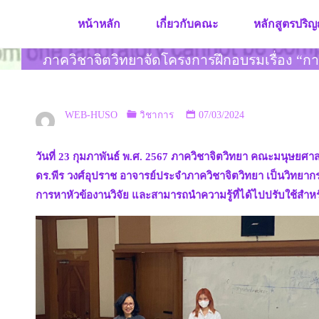
Skip
หน้าหลัก
เกี่ยวกับคณะ
หลักสูตรปริญ
to
content
ภาควิชาจิตวิทยาจัดโครงการฝึกอบรมเรื่อง “ก
WEB-HUSO
วิชาการ
07/03/2024
วันที่ 23 กุมภาพันธ์ พ.ศ. 2567 ภาควิชาจิตวิทยา คณะมนุษยศ
ดร.พีร วงศ์อุปราช อาจารย์ประจำภาควิชาจิตวิทยา เป็นวิทยากร 
การหาหัวข้องานวิจัย และสามารถนำความรู้ที่ได้ไปปรับใช้สำ