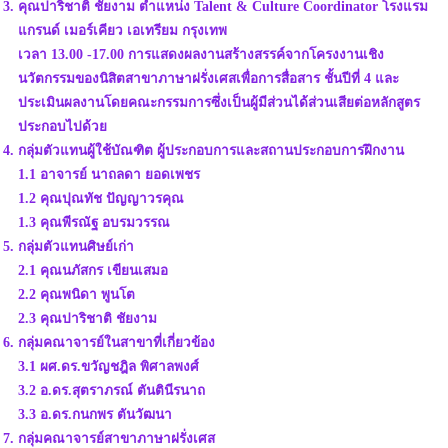
คุณปาริชาติ ชัยงาม ตำแหน่ง Talent & Culture Coordinator โรงแรม
แกรนด์ เมอร์เคียว เอเทรียม กรุงเทพ
เวลา 13.00 -17.00 การแสดงผลงานสร้างสรรค์จากโครงงานเชิง
นวัตกรรมของนิสิตสาขาภาษาฝรั่งเศสเพื่อการสื่อสาร ชั้นปีที่ 4 และ
ประเมินผลงานโดยคณะกรรมการซึ่งเป็นผู้มีส่วนได้ส่วนเสียต่อหลักสูตร
ประกอบไปด้วย
กลุ่มตัวแทนผู้ใช้บัณฑิต ผู้ประกอบการและสถานประกอบการฝึกงาน
1.1 อาจารย์ นาถลดา ยอดเพชร
1.2 คุณปุณทัช ปัญญาวรคุณ
1.3 คุณพีรณัฐ อบรมวรรณ
กลุ่มตัวแทนศิษย์เก่า
2.1 คุณนภัสกร เขียนเสมอ
2.2 คุณพนิดา พูนโต
2.3 คุณปาริชาติ ชัยงาม
กลุ่มคณาจารย์ในสาขาที่เกี่ยวข้อง
3.1 ผศ.ดร.ขวัญชฎิล พิศาลพงศ์
3.2 อ.ดร.สุตราภรณ์ ตันตินีรนาถ
3.3 อ.ดร.กนกพร ตันวัฒนา
กลุ่มคณาจารย์สาขาภาษาฝรั่งเศส