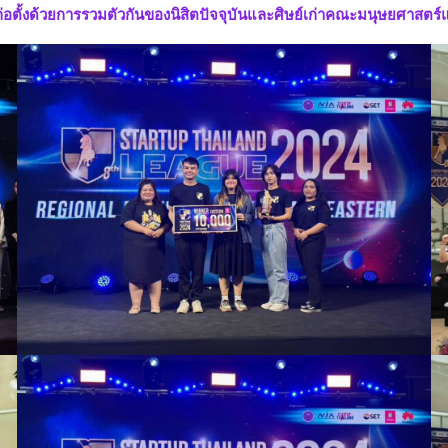
ี่ก่อตั้งด้วยการรวมตัวกันของนิสิตปัจจุบันและศิษย์เก่าคณะมนุษยศาสต