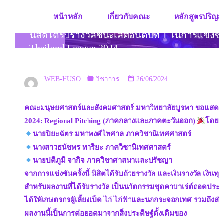
Skip
หน้าหลัก
เกี่ยวกับคณะ
หลักสูตรปริญ
to
content
นิสิตได้รับรางวัลชนะเลิศอันดับที่ 1 ในการแข
Thailand League 2024
WEB-HUSO
วิชาการ
26/06/2024
คณะมนุษยศาสตร์และสังคมศาสตร์ มหาวิทยาลัยบูรพา ขอแสดงควา
2024: Regional Pitching (ภาคกลางและภาคตะวันออก)
โดยม
นายปิยะฉัตร มหาพงศ์ไพศาล ภาควิชานิเทศศาสตร์
นางสาวธนัชพร ทาริยะ ภาควิชานิเทศศาสตร์
นายปติภูมิ จากิจ ภาควิชาศาสนาและปรัชญา
จากการแข่งขันครั้งนี้ นิสิตได้รับถ้วยรางวัล และเงินรางวัล 
สำหรับผลงานที่ได้รับรางวัล เป็นนวัตกรรมชุดคาบาเร่ต์ถอดป
ได้ให้เกษตรกรผู้เลี้ยงเป็ด ไก่ ไก่ฟ้าและนกกระจอกเทศ รวมถึงส
ผลงานนี้เป็นการต่อยอดมาจากสิ่งประดิษฐ์ดั้งเดิมของ