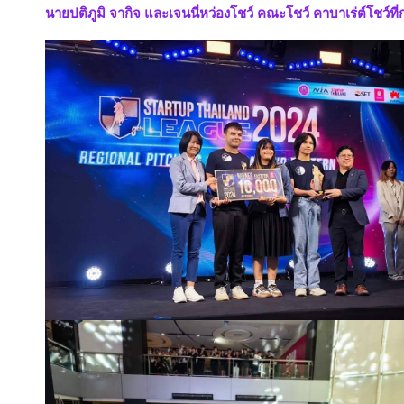
นายปติภูมิ จากิจ และเจนนี่หว่องโชว์ คณะโชว์ คาบาเร่ต์โชว์ท