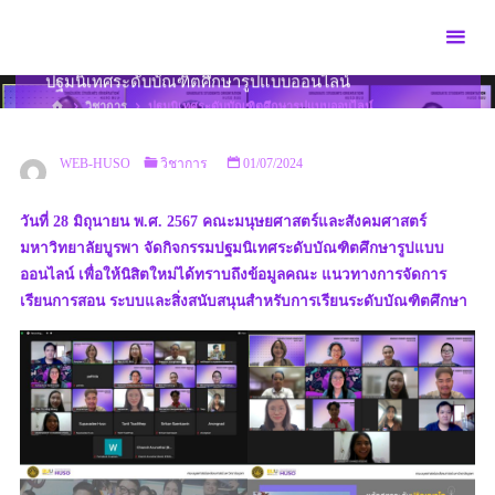
Skip
to
content
ปฐมนิเทศระดับบัณฑิตศึกษารูปแบบออนไลน์
HOME
วิชาการ
ปฐมนิเทศระดับบัณฑิตศึกษารูปแบบออนไลน์
WEB-HUSO
วิชาการ
01/07/2024
วันที่ 28 มิถุนายน พ.ศ. 2567 คณะมนุษยศาสตร์และสังคมศาสตร์
มหาวิทยาลัยบูรพา จัดกิจกรรมปฐมนิเทศระดับบัณฑิตศึกษารูปแบบ
ออนไลน์ เพื่อให้นิสิตใหม่ได้ทราบถึงข้อมูลคณะ แนวทางการจัดการ
เรียนการสอน ระบบและสิ่งสนับสนุนสำหรับการเรียนระดับบัณฑิตศึกษา