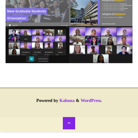
Powered by
Kahuna
&
WordPress
.
Back
to
Top