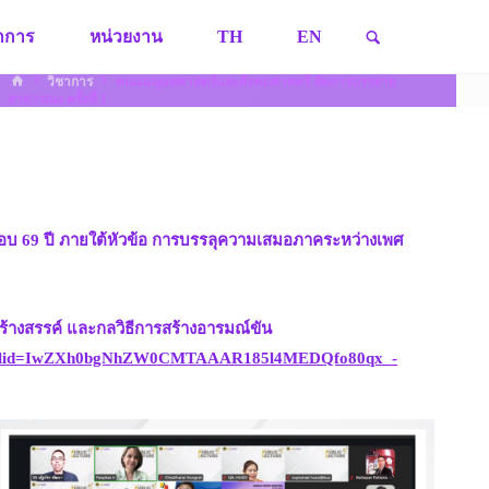
SEARCH
ชาการ
หน่วยงาน
TH
EN
HOME
วิชาการ
คณะมนุษยศาสตร์และสังคมศาสตร์ จัดการบรรยาย
สาธารณะ ครั้งที่ 1
อบ 69 ปี ภายใต้หัวข้อ การบรรลุความเสมอภาคระหว่างเพศ
างสรรค์ และกลวิธีการสร้างอารมณ์ขัน
ew?fbclid=IwZXh0bgNhZW0CMTAAAR185l4MEDQfo80qx_-