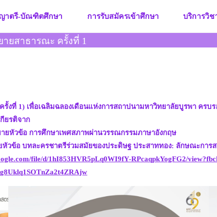
ญาตรี-บัณฑิตศึกษา
การรับสมัครเข้าศึกษา
บริการวิ
ยสาธารณะ ครั้งที่ 1
งที่ 1) เพื่อเฉลิมฉลองเดือนแห่งการสถาปนามหาวิทยาลัยบูรพา ครบร
กียรติจาก
ยายหัวข้อ การศึกษาเพศสภาพผ่านวรรณกรรมภาษาอังกฤษ
ยหัวข้อ บทละครชาตรีร่วมสมัยของประดิษฐ ประสาททอง: ลักษณะการสร้
e.google.com/file/d/1hI853HVR5pLq0WI9fY-RPcaqpkYogFG2/vi
g8Uklq1SOTnZa2t4ZRAjw