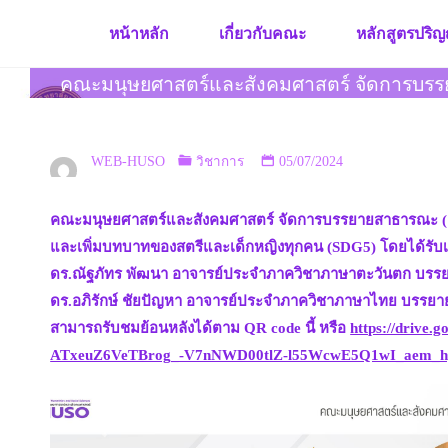
Skip
หน้าหลัก
เกี่ยวกับคณะ
หลักสูตรปริญ
to
content
คณะมนุษยศาสตร์และสังคมศาสตร์ จัดการบรรยา
WEB-HUSO
วิชาการ
05/07/2024
คณะมนุษยศาสตร์และสังคมศาสตร์ จัดการบรรยายสาธารณะ (ครั้
และเพิ่มบทบาทของสตรีและเด็กหญิงทุกคน (SDG5) โดยได้รับเ
ดร.ณัฐภัทร พัฒนา อาจารย์ประจำภาควิชาภาษาตะวันตก บรร
ดร.อภิรักษ์ ชัยปัญหา อาจารย์ประจำภาควิชาภาษาไทย บรรยา
สามารถรับชมย้อนหลังได้ตาม QR code นี้ หรือ
https://driv
ATxeuZ6VeTBrog_-V7nNWD00tlZ-l55WcwE5Q1wI_aem_h