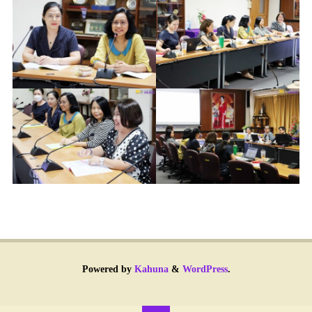
Powered by
Kahuna
&
WordPress
.