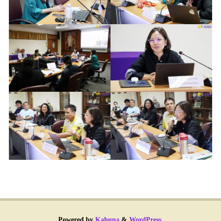
Powered by
Kahuna
&
WordPress
.