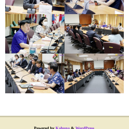
Powered by
Kahuna
&
WordPress
.