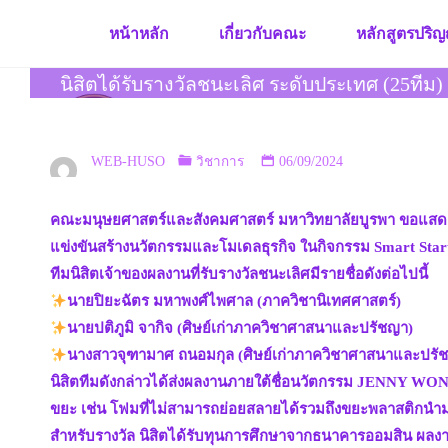
Skip
หน้าหลัก
เกี่ยวกับคณะ
หลักสูตรปริญ
to
content
นิสิตได้รับรางวัลชนะเลิศ ระดับประเทศ (25ทีม)
WEB-HUSO
วิชาการ
06/09/2024
คณะมนุษยศาสตร์และสังคมศาสตร์ มหาวิทยาลัยบูรพา ขอแสดงคว
แข่งขันสร้างนวัตกรรมและโมเดลธุรกิจ ในกิจกรรม Smart Sta
ทีมนิสิตเจ้าของผลงานที่รับรางวัลชนะเลิศมีรายชื่อดังต่อไปนี้
นายปิยะฉัตร มหาพงศ์ไพศาล (ภาควิชานิเทศศาสตร์)
นายปติภูมิ จากิจ (ศิษย์เก่าภาควิชาศาสนาและปรัชญา)
นางสาวจุฑามาศ ถนอมกุล (ศิษย์เก่าภาควิชาศาสนาและปรั
นิสิตทีมดังกล่าวได้ส่งผลงานภายใต้ชื่อนวัตกรรม JENNY WON
ขยะ เช่น โฟมที่ไม่สามารถย่อยสลายได้รวมถึงขยะพลาสติกนำมาส
สำหรับรางวัล นิสิตได้รับทุนการศึกษาจากธนาคารออมสิน ผลงาน