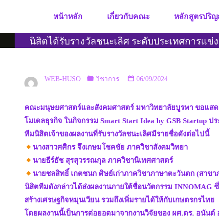
Skip
หน้าหลัก
เกี่ยวกับคณะ
หลักสูตรปริญ
to
content
นิสิตได้รับรางวัลชนะเลิศ ระดับประเทศการแข่
WEB-HUSO
วิชาการ
06/09/2024
คณะมนุษยศาสตร์และสังคมศาสตร์ มหาวิทยาลัยบูรพา ขอแสดงคว
โมเดลธุรกิจ ในกิจกรรม Smart Start Idea by GSB Startup 
ทีมนิสิตเจ้าของผลงานที่รับรางวัลชนะเลิศมีรายชื่อดังต่อไปนี้
นางสาวศศิกร จึงเกษมโชคชัย ภาควิชาสังคมวิทยา
นายธีร์ธัช สุรสุวรรณกุล ภาควิชานิเทศศาสตร์
นายชลสิทธิ์ เกตชนก ศิษย์เก่าภาควิชาภาษาตะวันตก (สาขาภา
นิสิตทีมดังกล่าวได้ส่งผลงานภายใต้ชื่อนวัตกรรม INNOMAG ซึ่ง
สร้างเศรษฐกิจหมุนเวียน รวมถึงเพิ่มรายได้ให้กับเกษตรกรไทย
โดยผลงานนี้เป็นการต่อยอดมาจากงานวิจัยของ ผศ.ดร. อนันต์ 