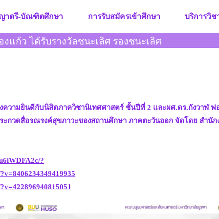
ญาตรี-บัณฑิตศึกษา
การรับสมัครเข้าศึกษา
บริการวิ
งแก้ว ได้รับรางวัลชนะเลิศ รองชนะเลิศ
ยินดีกับนิสิตภาควิชานิเทศศาสตร์ ชั้นปีที่ 2 และผศ.ดร.กังวาฬ ฟอง
รประกวดสื่อรณรงค์สุขภาวะของสถานศึกษา ภาคตะวันออก จัดโดย สำนั
hu6iWDFA2c/?
h/?v=8406234349419935
h/?v=422896940815051