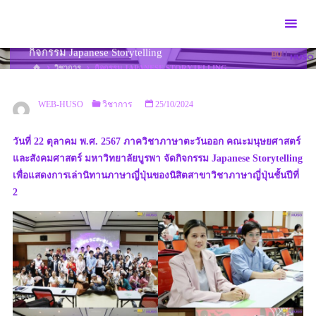
Skip
to
content
กิจกรรม Japanese Storytelling
HOME
วิชาการ
กิจกรรม JAPANESE STORYTELLING
WEB-HUSO
วิชาการ
25/10/2024
วันที่ 22 ตุลาคม พ.ศ. 2567 ภาควิชาภาษาตะวันออก คณะมนุษยศาสตร์
และสังคมศาสตร์ มหาวิทยาลัยบูรพา จัดกิจกรรม Japanese Storytelling
เพื่อแสดงการเล่านิทานภาษาญี่ปุ่นของนิสิตสาขาวิชาภาษาญี่ปุ่นชั้นปีที่
2