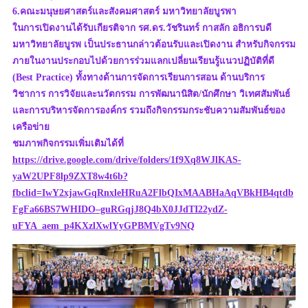
6.คณะมนุษยศาสตร์และสังคมศาสตร์ มหาวิทยาลัยบูรพา
ในการเปิดงานได้รับเกียรติจาก รศ.ดร.วัชรินทร์ กาสลัก อธิการบดี
มหาวิทยาลัยบูรพ เป็นประธานกล่าวต้อนรับและเปิดงาน สำหรับกิจกรรม
ภายในงานประกอบไปด้วยการร่วมแลกเปลี่ยนเรียนรู้แนวปฏิบัติที่ดี
(Best Practice) ทั้งทางด้านการจัดการเรียนการสอน ด้านบริการ
วิชาการ การวิจัยและนวัตกรรม การพัฒนานิสิต/นักศึกษา วิเทศสัมพันธ์
และการบริหารจัดการองค์กร รวมถึงกิจกรรมกระชับความสัมพันธ์ของ
เครือข่าย
ชมภาพกิจกรรมเพิ่มเติมได้ที่
https://drive.google.com/drive/folders/1f9Xq8WJlKAS-
yaW2UPF8lp9ZXT8w4t6b?
fbclid=IwY2xjawGqRnxleHRuA2FlbQIxMAABHaAqVBkHB4qtdb
FgFa66BS7WHIDO–guRGqjJ8Q4bX0JJdTI22ydZ-
uFYA_aem_p4KXzlXwlYyGPBMVgTv9NQ