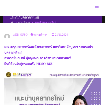
Skip
to
content
แนะนำบุคลากรใหม่
HOME
การบริหาร
แนะนำบุคลากรใหม่
WEB-HUSO
การบริหาร
21/11/2024
คณะมนุษยศาสตร์และสังคมศาสตร์ มหาวิทยาลัยบูรพา ขอแนะนำ
บุคลากรใหม่
อาจารย์มณฑลี ภู่กฤษณา ภาควิชาประวัติศาสตร์
ยินดีต้อนรับสู่ครอบครัว HUSO BUU