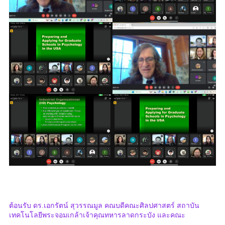
ต้อนรับ ดร.เอกรัตน์ สุวรรณมูล คณบดีคณะศิลปศาสตร์ สถาบัน
เทคโนโลยีพระจอมเกล้าเจ้าคุณทหารลาดกระบัง และคณะ