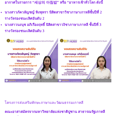
อากาศในรายการ “세상의 아침밥” หรือ “อาหารเช้าทั่วโลก ดังนี้
นางสาวภัควลัญชญ์ หิงพุทรา นิสิตสาขาวิชาภาษาเกาหลีชั้นปีที่ 2
รางวัลรองชนะเลิศอันดับ 2
นางสาวนงนุช อภิเรืองฤทธิ์ นิสิตสาขาวงิชาภาษาเกาหลี ชั้นปีที่ 3
รางวัลรองชนะเลิศอันดับ 3
โครงการส่งเสริมทักษะภาษาและวัฒนธรรมเกาหลี
คณะอาสาสมัครจากมหาวิทยาลัยแห่งชาติปูซาน สาธารณรัฐเกาหลี