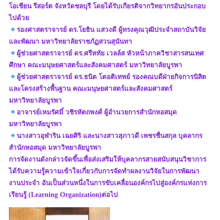
โอเชียน รีสอร์ต จังหวัดชลบุรี โดยได้รับเกียรติจากวิทยากรอันประกอบ
ไปด้วย
รองศาสตราจารย์ ดร.โยธิน แสวงดี ผู้ทรงคุณวุฒิประจำสถาบันวิจัย
และพัฒนา มหาวิทยาลัยราชภัฏสวนสุนันทา
ผู้ช่วยศาสตราจารย์ ดร.ศรีหทัย เวลล์ส หัวหน้าภาควิชาสารสนเทศ
ศึกษา คณะมนุษยศาสตร์และสังคมศาสตร์ มหาวิทยาลัยบูรพา
ผู้ช่วยศาสตราจารย์ ดร.ธนิต โตอติเทพย์ รองคณบดีฝ่ายกิจการนิสิต
และโครงสร้างพื้นฐาน คณะมนุษยศาสตร์และสังคมศาสตร์
มหาวิทยาลัยบูรพา
อาจารย์เหมรัศมิ์ วชิรหัตถพงศ์ ผู้อำนวยการสำนักหอสมุด
มหาวิทยาลัยบูรพา
นางสาวอุฬาริน เฉยศิริ และนางสาวสุภาวดี เพชรชื่นสกุล บุคลากร
สำนักหอสมุด มหาวิทยาลัยบูรพา
การจัดงานดังกล่าวจัดขึ้นเพื่อส่งเสริมให้บุคลากรสายสนับสนุนวิชาการ
ได้รับความรู้ความเข้าใจเกี่ยวกับการจัดทำผลงานวิจัยในการพัฒนา
งานประจำ อันเป็นส่วนหนึ่งในการขับเคลื่อนองค์กรไปสู่องค์กรแห่งการ
เรียนรู้ (Learning Organization)ต่อไป