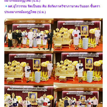
ถมาภรณ์มงกุฎไทย (ป.ม.)
ผศ.อุไรวรรณ จิตเป็นธม คิม สังกัดภาควิชาภาษาตะวันออก ชั้นตรา
ประถมาภรณ์มงกุฎไทย (ป.ม.)