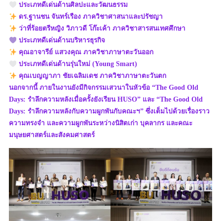
ประเภทดีเด่นด้านศิลปะและวัฒนธรรม
ดร.ฐานชน จันทร์เรือง ภาควิชาศาสนาและปรัชญา
ว่าที่ร้อยตรีหญิง วิภาวดี โก๊ะเค้า ภาควิชาสารสนเทศศึกษา
ประเภทดีเด่นด้านบริหารธุรกิจ
คุณอาจารีย์ แสวงคุณ ภาควิชาภาษาตะวันออก
ประเภทดีเด่นด้านรุ่นใหม่ (Young Smart)
คุณเบญญาภา ชัยเฉลิมเดช ภาควิชาภาษาตะวันตก
นอกจากนี้ ภายในงานยังมีกิจกรรมเสวนาในหัวข้อ “The Good Old
Days: รำลึกความหลังเมื่อครั้งยังเรียน HUSO” และ “The Good Old
Days: รำลึกความหลังกับความผูกพันกับคณะฯ” ซึ่งเต็มไปด้วยเรื่องราว
ความทรงจำ และความผูกพันระหว่างนิสิตเก่า บุคลากร และคณะ
มนุษยศาสตร์และสังคมศาสตร์