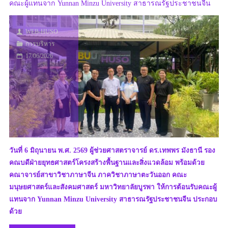
คณะผู้แทนจาก Yunnan Minzu University สาธารณรัฐประชาชนจีน
ศูนย์
WEB-HUSO
การ
การบริหาร
สอน
17/06/2026
ภาษา
ฝ่าย
แลก
เปลี่ยน
และ
วันที่ 6 มิถุนายน พ.ศ. 2569 ผู้ช่วยศาสตราจารย์ ดร.เทพพร มังธานี รอง
คณบดีฝ่ายยุทธศาสตร์โครงสร้างพื้นฐานและสิ่งแวดล้อม พร้อมด้วย
ความ
คณาจารย์สาขาวิชาภาษาจีน ภาควิชาภาษาตะวันออก คณะ
ร่วม
มนุษยศาสตร์และสังคมศาสตร์ มหาวิทยาลัยบูรพา ให้การต้อนรับคณะผู้
แทนจาก Yunnan Minzu University สาธารณรัฐประชาชนจีน ประกอบ
มือ
ด้วย
ระหว่าง