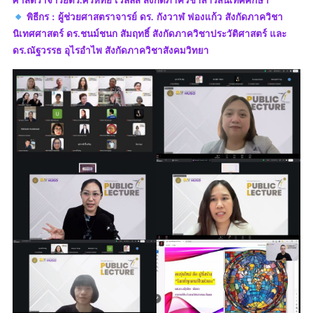
ศาสตราจารย์ดร.ศรีหทัย เวลล์ส สังกัดภาควิชาสารสนเทศศึกษา
พิธีกร : ผู้ช่วยศาสตราจารย์ ดร. กังวาฬ ฟองแก้ว สังกัดภาควิชา
นิเทศศาสตร์ ดร.ชนม์ชนก สัมฤทธิ์ สังกัดภาควิชาประวัติศาสตร์ และ
ดร.ณัฐวรรธ อุไรอำไพ สังกัดภาควิชาสังคมวิทยา