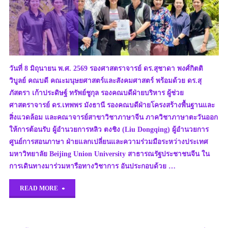
วันที่ 8 มิถุนายน พ.ศ. 2569 รองศาสตราจารย์ ดร.สุชาดา พงศ์กิตติ
วิบูลย์ คณบดี คณะมนุษยศาสตร์และสังคมศาสตร์ พร้อมด้วย ดร.สุ
ภัสตรา เก้าประดิษฐ์ ทรัพย์ชูกุล รองคณบดีฝ่ายบริหาร ผู้ช่วย
ศาสตราจารย์ ดร.เทพพร มังธานี รองคณบดีฝ่ายโครงสร้างพื้นฐานและ
สิ่งแวดล้อม และคณาจารย์สาขาวิชาภาษาจีน ภาควิชาภาษาตะวันออก
ให้การต้อนรับ ผู้อำนวยการหลิว ตงชิง (Liu Dongqing) ผู้อำนวยการ
ศูนย์การสอนภาษา ฝ่ายแลกเปลี่ยนและความร่วมมือระหว่างประเทศ
มหาวิทยาลัย Beijing Union University สาธารณรัฐประชาชนจีน ใน
การเดินทางมาร่วมหารือทางวิชาการ อันประกอบด้วย …
"ผู้
READ MORE
อำนวย
การ