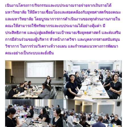
เนินงานโครงการ/กิจกรรมและงบประมาณรายจ่ายจากเงินรายได้
มหาวิทยาลัย ให้มีความเชื่อมโยงและสอดคล้องกับยุทธศาสตร์ของคณะ
และมหาวิทยาลัย โดยบูรณาการการดําเนินงานของทุกส่วนงานภายใน
คณะให้สามารถใช้ทรัพยากรและงบประมาณได้อย่างคุ้มค่า มี
ประสิทธิภาพ และมุ่งสู่ผลลัพธ์ตามเป้าหมายเชิงยุทธศาสตร์ และส่งเสริม
การมีส่วนร่วมของผู้บริหาร หัวหน้าภาควิชา และบุคลากรสายสนับสนุน
วิชาการ ในการร่วมวิเคราะห์วางแผน และกําหนดแนวทางการพัฒนา
คณะอย่างเป็นระบบและยั่งยืน