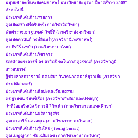
มนุษยศาสตร์และสังคมศาสตร์ มหาวิทยาลัยบูรพา ปีการศึกษา 2569”
ดังต่อไปนี้
ประเภทดีเด่นด้านราชการ
คุณนิตสรา ศรีครินทร์ (ภาควิชาจิตวิทยา)
พันตำรวจเอก ฐนพงศ์ โพธิ์ทิ (ภาควิชาสังคมวิทยา)
คุณนัดดานันท์ วงษ์อินทร์ (ภาควิชานิเทศศาสตร์)
ดร.ธีรวีร์ แพบัว (ภาควิชาภาษาไทย)
ประเภทดีเด่นด้านวิชาการ
รองศาสตราจารย์ ดร.สาวิตรี รตโนภาส สุวรรณลี (ภาควิชาภูมิ
สารสนเทศ)
ผู้ช่วยศาสตราจารย์ ดร.ปริยา รินรัตนากร อาห์ลุวาเลีย (ภาควิชา
ประวัติศาสตร์)
ประเภทดีเด่นด้านศิลปะและวัฒนธรรม
ดร.ฐานชน จันทร์เรือง (ภาควิชาศาสนาและปรัชญา)
ว่าที่ร้อยตรีหญิง วิภาวดี โก๊ะเค้า (ภาควิชาสารสนเทศศึกษา)
ประเภทดีเด่นด้านบริหารธุรกิจ
คุณอาจารีย์ แสวงคุณ (ภาควิชาภาษาตะวันออก)
ประเภทดีเด่นด้านรุ่นใหม่ (Young Smart)
คุณเบญญาภา ชัยเฉลิมเดช (ภาควิชาภาษาตะวันตก)