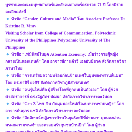
บูรพาและคณะมนุษยศาสตร์และสังคมศาสตร์ครบรอบ 71 ปี โดยมีราย
ละเอียดดังนี้
หัวข้อ “Gender, Culture and Media” โดย Associate Professor Dr.
Kriztine R. Viray
Visiting Scholar from College of Communication, Polytechnic
University of the Philippines Polytechnic University of The
Philippines
หัวข้อ “เฟมินิสม์ในยุค Attention Economy: เมื่อร่างกายผู้หญิง
กลายเป็นคอนเทนต์” โดย อาจารย์กานต์รวี เอลอับบียาด สังกัดภาควิชา
ภาษาไทย
หัวข้อ “การเตรียมความพร้อมก่อนข้ามเพศในมุมของทรานส์แมน”
โดย ดร.ภาสิรี ยงศิริ สังกัดภาควิชาภูมิสารสนเทศ
หัวข้อ “คนรุ่นใหม่คือ ผู้สร้างโลกที่ทุกคนเป็นตัวเอง” โดย ผู้ช่วย
ศาสตราจารย์ ดร.ณัฐภัทร พัฒนา สังกัดภาควิชาภาษาตะวันตก
หัวข้อ “Gen Z ไทย–จีน กับมุมมองใหม่เรื่องบทบาทชายหญิง” โดย
อาจารย์นฤภร แซ่ลี สังกัดภาควิชาภาษาตะวันออก
หัวข้อ “อัตลักษณ์หญิงชาวบ้านในยุคร้อยปีที่ผ่านมา: มุมมองผ่าน
มรดกความทรงจำของครอบครัวชุมชนบ้านปึก” โดย ผู้ช่วย