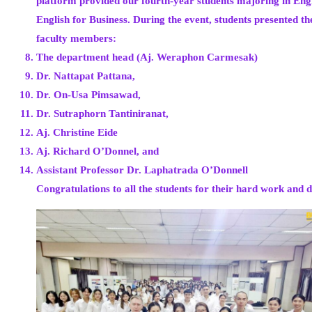
platform provided our fourth-year students majoring in Engl
English for Business. During the event, students presented t
faculty members:
The department head (Aj. Weraphon Carmesak)
Dr. Nattapat Pattana,
Dr. On-Usa Pimsawad,
Dr. Sutraphorn Tantiniranat,
Aj. Christine Eide
Aj. Richard O’Donnel, and
Assistant Professor Dr. Laphatrada O’Donnell
Congratulations to all the students for their hard work and