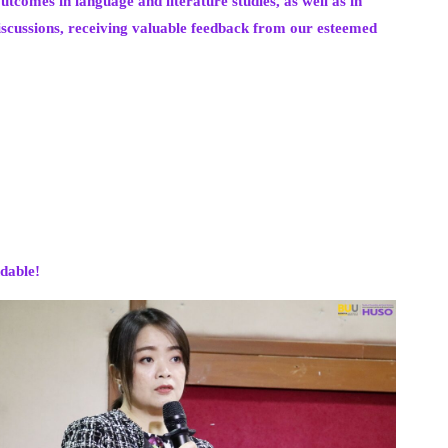
comes in language and literature studies, as well as in
discussions, receiving valuable feedback from our esteemed
ndable!