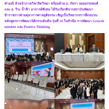
คำมณี หัวหน้าภาควิชาจิตวิทยา พร้อมด้วย อ. ภัทรา ลอออรรถพงศ์
และ อ. วีระ น้ำฟ้า อาจารย์พิเศษ ได้รับเกียรติจากสถาบันพัฒนา
ข้าราชการฝ่ายตุลาการศาลยุติธรรม เชิญเป็นวิทยากรการฝึกอบรม
หลักสูตรการพัฒนานิติกรระดับต้น รุ่นที่ 14 ในหัวข้อ การพัฒนา Growth
mindset และ Positive Thinking