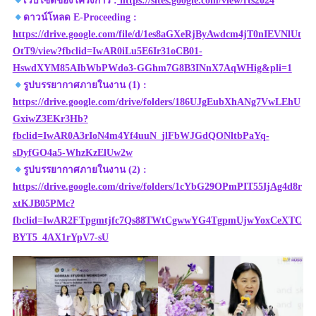
เว็บไซต์ของโครงการ :
https://sites.google.com/view/rts2024
ดาวน์โหลด E-Proceeding :
https://drive.google.com/file/d/1es8aGXeRjByAwdcm4jT0nIEVNlUt
OtT9/view?fbclid=IwAR0iLu5E6Ir31oCB01-
HswdXYM85AIbWbPWdo3-GGhm7G8B3INnX7AqWHig&pli=1
รูปบรรยากาศภายในงาน (1) :
https://drive.google.com/drive/folders/186UJgEubXhANg7VwLEhU
GxiwZ3EKr3Hb?
fbclid=IwAR0A3rIoN4m4Yf4uuN_jlFbWJGdQONltbPaYq-
sDyfGO4a5-WhzKzElUw2w
รูปบรรยากาศภายในงาน (2) :
https://drive.google.com/drive/folders/1cYbG29OPmPIT55IjAg4d8r
xtKJB05PMc?
fbclid=IwAR2FTpgmtjfc7Qs88TWtCgwwYG4TgpmUjwYoxCeXTC
BYT5_4AX1rYpV7-sU