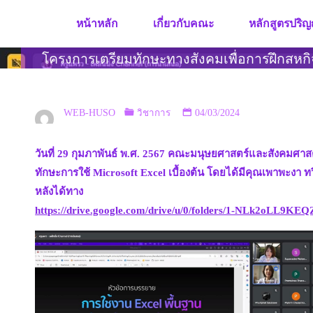
Skip
หน้าหลัก
เกี่ยวกับคณะ
หลักสูตรปริญ
to
content
โครงการเตรียมทักษะทางสังคมเพื่อการฝึกสหกิจ 
WEB-HUSO
วิชาการ
04/03/2024
วันที่ 29 กุมภาพันธ์ พ.ศ. 2567 คณะมนุษยศาสตร์และสังคมศา
ทักษะการใช้ Microsoft Excel เบื้องต้น โดยได้มีคุณเพาพะงา ทว
หลังได้ทาง
https://drive.google.com/drive/u/0/folders/1-NLk