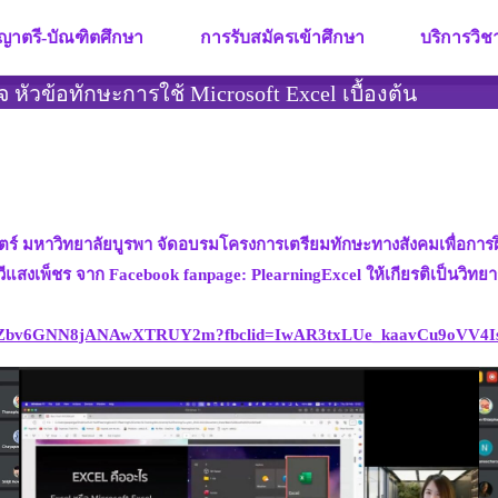
ญาตรี-บัณฑิตศึกษา
การรับสมัครเข้าศึกษา
บริการวิ
หัวข้อทักษะการใช้ Microsoft Excel เบื้องต้น
สตร์ มหาวิทยาลัยบูรพา จัดอบรมโครงการเตรียมทักษะทางสังคมเพื่อกา
ีแสงเพ็ชร จาก Facebook fanpage: PlearningExcel ให้เกียรติเป็นวิทยา
2oLL9KEQZbv6GNN8jANAwXTRUY2m?fbclid=IwAR3txLUe_kaavCu9o