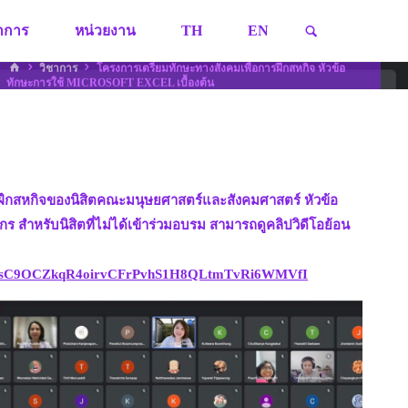
SEARCH
ชาการ
หน่วยงาน
TH
EN
HOME
วิชาการ
โครงการเตรียมทักษะทางสังคมเพื่อการฝึกสหกิจ หัวข้อ
ทักษะการใช้ MICROSOFT EXCEL เบื้องต้น
รฝึกสหกิจของนิสิตคณะมนุษยศาสตร์และสังคมศาสตร์ หัวข้อ
กร สำหรับนิสิตที่ไม่ได้เข้าร่วมอบรม สามารถดูคลิปวิดีโอย้อน
VV4IsC9OCZkqR4oirvCFrPvhS1H8QLtmTvRi6WMVfI