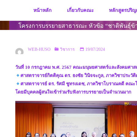
Skip
หน้าหลัก
เกี่ยวกับคณะ
หลักสูตรปริญ
to
content
โครงการบรรยายสาธารณะ หัวข้อ “ชาติพันธุ์ข้
WEB-HUSO
วิชาการ
19/07/2024
วันที่ 10 กรกฎาคม พ.ศ. 2567 คณะมนุษยศาสตร์และสังคมศาสตร
ศาสตราจารย์กิตติคุณ ดร. ธงชัย วินิจจะกูล, ภาควิชาประวัต
ศาสตราจารย์ ดร. รัศมี ชูทรงเดช, ภาควิชาโบราณคดี คณะ
โดยมีบุคคลผู้สนใจเข้าร่วมรับฟังการบรรยายเป็นจำนวนมาก