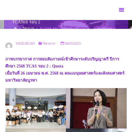
Skip
to
content
TCAS68 รอบ 2
HOME
วิชาการ
TCAS68 รอบ 2
WEB-HUSO
วิชาการ
08/05/2025
ภาพบรรยากาศ การสอบสัมภาษณ์เข้าศึกษาระดับปริญญาตรี ปีการ
ศึกษา 2568 TCAS รอบ 2 : Quota
เมื่อวันที่ 26 เมษายน พ.ศ. 2568 ณ คณะมนุษยศาสตร์และสังคมศาสตร์
มหาวิทยาลัยบูรพา