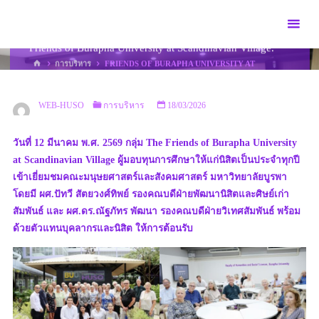
Skip
to
content
Friends of Burapha University at Scandinavian Village.
HOME
การบริหาร
FRIENDS OF BURAPHA UNIVERSITY AT
SCANDINAVIAN VILLAGE.
WEB-HUSO
การบริหาร
18/03/2026
วันที่ 12 มีนาคม พ.ศ. 2569 กลุ่ม The Friends of Burapha University
at Scandinavian Village ผู้มอบทุนการศึกษาให้แก่นิสิตเป็นประจำทุกปี
เข้าเยี่ยมชมคณะมนุษยศาสตร์และสังคมศาสตร์ มหาวิทยาลัยบูรพา
โดยมี ผศ.ปัทวี สัตยวงศ์ทิพย์ รองคณบดีฝ่ายพัฒนานิสิตและศิษย์เก่า
สัมพันธ์ และ ผศ.ดร.ณัฐภัทร พัฒนา รองคณบดีฝ่ายวิเทศสัมพันธ์ พร้อม
ด้วยตัวแทนบุคลากรและนิสิต ให้การต้อนรับ