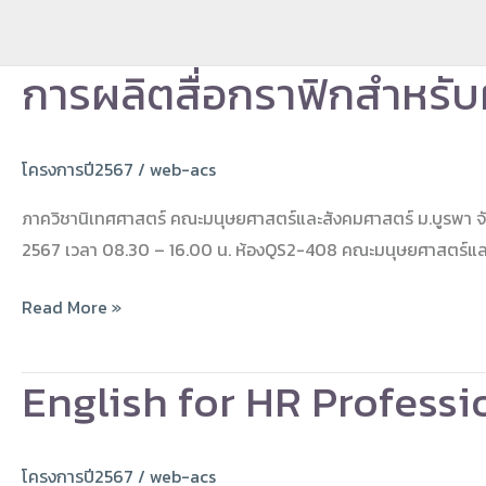
Skip
to
การผลิตสื่อกราฟิกสำหรั
content
การ
ผลิต
สื่อ
โครงการปี2567
/
web-acs
กราฟิก
สำหรับ
ภาควิชานิเทศศาสตร์ คณะมนุษยศาสตร์และสังคมศาสตร์ ม.บูรพา จัดโ
ผู้
2567 เวลา 08.30 – 16.00 น. ห้องQS2-408 คณะมนุษยศาสตร์และ
ประกอบ
การ
Read More »
ด้วย
โปรแกรม
English for HR Professi
English
Canva
for
HR
โครงการปี2567
/
web-acs
Professionals