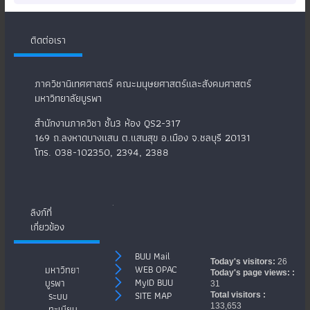
ติดต่อเรา
ภาควิชานิเทศศาสตร์ คณะมนุษยศาสตร์และสังคมศาสตร์
มหาวิทยาลัยบูรพา
สำนักงานภาควิชา ชั้น3 ห้อง QS2-317
169 ถ.ลงหาดบางแสน ต.แสนสุข อ.เมือง จ.ชลบุรี 20131
โทร. 038-102350, 2394, 2388
.
ลิงก์ที่
เกี่ยวข้อง
BUU Mail
Today's visitors:
26
WEB OPAC
มหาวิทยาลัย
Today's page views: :
MyID BUU
บูรพา
31
SITE MAP
ระบบ
Total visitors :
133,653
ทะเบียน