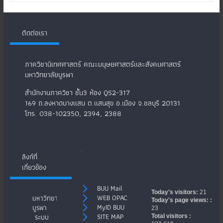
ติดต่อเรา
ภาควิชานิเทศศาสตร์ คณะมนุษยศาสตร์และสังคมศาสตร์
มหาวิทยาลัยบูรพา
สำนักงานภาควิชา ชั้น3 ห้อง QS2-317
169 ถ.ลงหาดบางแสน ต.แสนสุข อ.เมือง จ.ชลบุรี 20131
โทร. 038-102350, 2394, 2388
.
ลิงก์ที่
เกี่ยวข้อง
BUU Mail
Today's visitors:
21
WEB OPAC
มหาวิทยาลัย
Today's page views: :
MyID BUU
บูรพา
23
SITE MAP
ระบบ
Total visitors :