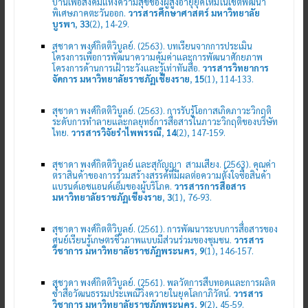
บ้านเพื่อสังคมแห่งความสุขของผู้สูงอายุยุคใหม่ในเขตพัฒนา
พิเศษภาคตะวันออก.
วารสารศึกษาศาสตร์ มหาวิทยาลัย
บูรพา
,
33
(2), 14-29.
สุชาดา พงศ์กิตติวิบูลย์. (2563). บทเรียนจากการประเมิน
โครงการเพื่อการพัฒนาความคุ้มค่าและการพัฒนาศักยภาพ
โครงการด้านการเฝ้าระวังและรู้เท่าทันสื่อ.
วารสารวิทยาการ
จัดการ มหาวิทยาลัยราชภัฏเชียงราย
,
15
(1), 114-133.
สุชาดา พงศ์กิตติวิบูลย์. (2563). การรับรู้โอกาสเกิดภาวะวิกฤติ
ระดับการทำลายและกลยุทธ์การสื่อสารในภาวะวิกฤติของบริษัท
ไทย.
วารสารวิจัยรำไพพรรณี
,
14
(2), 147-159.
สุชาดา พงศ์กิตติวิบูลย์ และสุกัญญา สามเสียง. (2563). คุณค่า
ตราสินค้าของการร่วมสร้างสรรค์ที่มีผลต่อความตั้งใจซื้อสินค้า
แบรนด์เอชแอนด์เอ็มของผู้บริโภค.
วารสารการสื่อสาร
มหาวิทยาลัยราชภัฏเชียงราย
,
3
(1), 76-93.
สุชาดา พงศ์กิตติวิบูลย์. (2561). การพัฒนาระบบการสื่อสารของ
ศูนย์เรียนรู้เกษตรชีวภาพแบบมีส่วนร่วมของชุมชน.
วารสาร
วิชาการ มหาวิทยาลัยราชภัฏพระนคร
,
9
(1), 146-157.
สุชาดา พงศ์กิตติวิบูลย์. (2561). พลวัตการสืบทอดและการผลิต
ซ้ำสื่อวัฒนธรรมประเพณีวิ่งควายในยุคโลกาภิวัตน์.
วารสาร
วิชาการ มหาวิทยาลัยราชภัฏพระนคร
,
9
(2), 45-59.