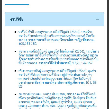
งานวิจัย
นวรัตน์ คำมี และสุชาดา พงศ์กิตติวิบูลย์. (2566). การสร้าง
ตราสินค้าแหล่งท่องเที่ยวเชิงเกษตรสวนสุภัทราแลนด์ จังหวัด
ระยอง.
วารสารการสื่อสาร มหาวิทยาลัยราชภัฏเชียงราย,
6
(2),153-180.
สุชาดา พงศ์กิตติวิบูลย์ และธนิต โตอดิเทพย์. (2566). การบริหาร
จัดการแผนงานวิจัยเพื่อท้องถิ่นในการยกระดับเศรษฐกิจฐานราก
ด้วยการเสริมสร้างความเข้มแข็งชุมชนเพื่อลดความเหลื่อมล้ำใน
พื้นที่ภาคกลาง.
วารสารวิจัยรำไพพรรณี
,
17
(2), 142-152.
กริษา หรรษาพันธุ์ และสุชาดา พงศ์กิตติวิบูลย์. (2566). คุณค่า
ตราสินค้าที่ส่งผลต่อความตั้งใจของผู้ปกครองในการส่งบุตร
หลานเข้าเรียนในโรงเรียนอนุบาลมารีนิรมล จังหวัดจันทบุรี.
วารสารการสื่อสาร มหาวิทยาลัยราชภัฏเชียงราย
,
3
(1), 55-
82.
จุฑามาศ แหนจอน, เกศรา น้อยมานพ, สุชาดา พงศ์กิตติวิบูลย์,
ธนิดา จุลวนิชย์พงษ์, ชนัญชิดาดุษฎี ทูลศิริ, จิณห์จุฑา ชัยเสนา
ดาลลาส, พวงทอง อินใจ, พูลพงศ์ สุขสว่าง, สุเนตร สุวรรณ
ละออง และเกศรา น้อยมานพ. (2565). ขุมปัญญาหัตถกรรมพื้น