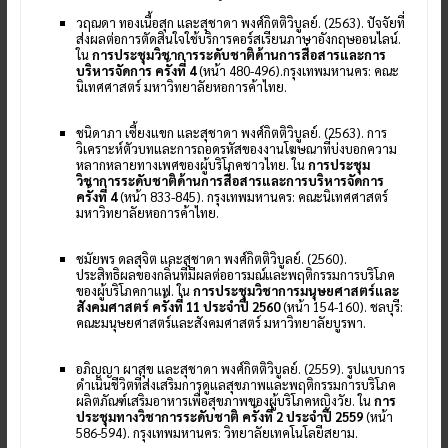
วฤณดา ทองเนื้อสุก และสุชาดา พงศ์กิตติวิบูลย์. (2563). ปัจจัยที่
ส่งผลต่อการตัดสินใจใช้บริการคอร์สเรียนภาษาอังกฤษออนไลน์.
ใน
การประชุมวิชาการระดับชาติด้านการสื่อสารและการ
บริหารจัดการ ครั้งที่ 4
(หน้า 480-496).กรุงเทพมหานคร: คณะ
นิเทศศาสตร์ มหาวิทยาลัยหอการค้าไทย.
ชนิดาภา เซี้ยงแขก และสุชาดา พงศ์กิตติวิบูลย์. (2563). การ
วิเคราะห์ตัวบทและการถอดรหัสของงานโฆษณาที่บ่งบอกความ
หลากหลายทางเพศของผู้บริโภคชาวไทย. ใน
การประชุม
วิชาการระดับชาติด้านการสื่อสารและการบริหารจัดการ
ครั้งที่ 4
(หน้า 833-845). กรุงเทพมหานคร: คณะนิเทศศาสตร์
มหาวิทยาลัยหอการค้าไทย.
ชมัยพร ดลสุจิต และสุชาดา พงศ์กิตติวิบูลย์. (2560).
ประสิทธิผลของกลิ่นที่มีผลต่ออารมณ์และพฤติกรรมการบริโภค
ของผู้บริโภคกาแฟ. ใน
การประชุมวิชาการมนุษยศาสตร์และ
สังคมศาสตร์ ครั้งที่ 11 ประจำปี 2560
(หน้า 154-160). ชลบุรี:
คณะมนุษยศาสตร์และสังคมศาสตร์ มหาวิทยาลัยบูรพา.
อภิญญา ผาสุข และสุชาดา พงศ์กิตติวิบูลย์. (2559). รูปแบบการ
ดำเนินชีวิตที่ส่งเสริมการดูแลสุขภาพและพฤติกรรมการบริโภค
ผลิตภัณฑ์เสริมอาหารเพื่อสุขภาพของผู้บริโภคหญิงวัย. ใน
การ
ประชุมทางวิชาการระดับชาติ ครั้งที่ 2 ประจำปี 2559
(หน้า
586-594). กรุงเทพมหานคร: วิทยาลัยเทคโนโลยีสยาม.