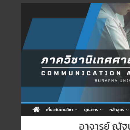
Skip
to
content
เกี่ยวกับภาควิชา
บุคลากร
หลักสูตร
อาจารย์ ณัฐน