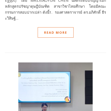
Egypt)” โดย MRS.XIAOYUN CHEN นิสิตระดับปริญญาเอก
หลักสูตรปรัชญาดุษฎีบัณฑิต สาขาวิชาไทยศึกษา โดยมีคณะ
กรรมการสอบปากเปล่า ดังนี้1. รองศาสตราจารย์ ดร.อภิศักดิ์ ธีร
ะวิสิษฐ์…
READ MORE