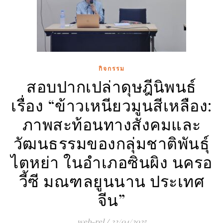
กิจกรรม
สอบปากเปล่าดุษฎีนิพนธ์
เรื่อง “ข้าวเหนียวมูนสีเหลือง:
ภาพสะท้อนทางสังคมและ
วัฒนธรรมของกลุ่มชาติพันธุ์
ไตหย่า ในอำเภอซินผิง นครอ
วี้ซี มณฑลยูนนาน ประเทศ
จีน”
web-rel
/
22/04/2025