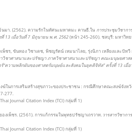
 อ้นมา. (2562). ความรักในทัศนะมหาตมะ คานธี.ใน
การประชุมวิชากา
งที่
13
เมื่อวันที่
7
มิถุนายน พ.ศ.
2562
(หน้า 245-260). ชลบุรี: มหาวิทย
งเพ็ชร, ขันทอง วิชาเดช, พิชญรัตน์ เหมนาไลย, รุ่งนิภา เหลียงและปัทวี 
าวิชาศาสนาและปรัชญา ภาควิชาศาสนาและปรัชญา คณะมนุษยศาสตร์
ร์
“
ความพลิกผันของศาสตร์มนุษย์และสังคมในยุคดิจิทัล
”
ครั้งที่
13
เมื่อ
งฆ์ในการเสริมสร้างสุขภาวะของประชาชน : กรณีศึกษาคณะสงฆ์จังหวั
57-277.
i Journal Citation Index (TCI) กลุ่มที่ 1)
ศ ยองเพ็ชร. (2561). การแก้กรรมในพุทธปรัชญาเถรวาท.
วารสารวิชาการ
i Journal Citation Index (TCI) กลุ่มที่ 1)