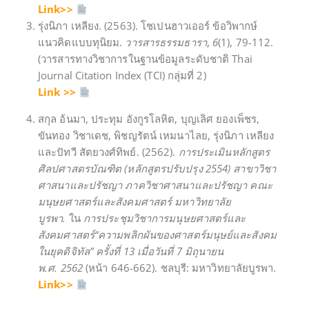
Link>>
รุ่งนิภา เหลียง. (2563). โชเปนฮาวเออร์ ข้อวิพากษ์
แนวคิดแบบทุนิยม.
วารสารธรรมธารา
,
6
(1), 79-112.
(วารสารทางวิชาการในฐานข้อมูลระดับชาติ Thai
Journal Citation Index (TCI) กลุ่มที่ 2)
Link >>
สกุล อ้นมา, ประทุม อังกูรโลหิต, บุญเลิศ ยองเพ็ชร,
ขันทอง วิชาเดช, พิชญรัตน์ เหมนาไลย, รุ่งนิภา เหลียง
และปัทวี สัตยวงศ์ทิพย์. (2562).
การประเมินหลักสูตร
ศิลปศาสตรบัณฑิต (หลักสูตรปรับปรุง
2554)
สาขาวิชา
ศาสนาและปรัชญา ภาควิชาศาสนาและปรัชญา คณะ
มนุษยศาสตร์และสังคมศาสตร์ มหาวิทยาลัย
บูรพา.
ใน
การประชุมวิชาการมนุษยศาสตร์และ
สังคมศาสตร์
“
ความพลิกผันของศาสตร์มนุษย์และสังคม
ในยุคดิจิทัล
”
ครั้งที่
13
เมื่อวันที่
7
มิถุนายน
พ.ศ.
2562
(หน้า 646-662). ชลบุรี: มหาวิทยาลัยบูรพา.
Link>>