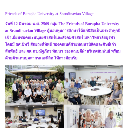
Friends of Burapha University at Scandinavian Village.
วันที่ 12 มีนาคม พ.ศ. 2569 กลุ่ม The Friends of Burapha University
at Scandinavian Village ผู้มอบทุนการศึกษาให้แก่นิสิตเป็นประจำทุกปี
เข้าเยี่ยมชมคณะมนุษยศาสตร์และสังคมศาสตร์ มหาวิทยาลัยบูรพา
โดยมี ผศ.ปัทวี สัตยวงศ์ทิพย์ รองคณบดีฝ่ายพัฒนานิสิตและศิษย์เก่า
สัมพันธ์ และ ผศ.ดร.ณัฐภัทร พัฒนา รองคณบดีฝ่ายวิเทศสัมพันธ์ พร้อม
ด้วยตัวแทนบุคลากรและนิสิต ให้การต้อนรับ