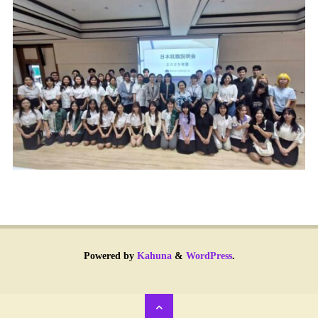
Powered by
Kahuna
&
WordPress
.
Back