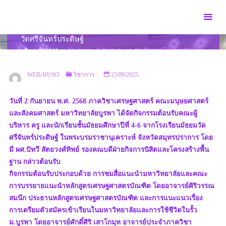
Skip
to
ต้อนรับคณะผู้บริหาร ครู และนักเรียนจากโรงเรียนมัธยม
content
วัดศรีจันทร์ประดิษฐ์
HOME
วิชาการ
ต้อนรับคณะผู้บริหาร ครู และนักเรียนจากโรงเรียนมัธยมวัด
ศรีจันทร์ประดิษฐ์
WEB-HUSO
วิชาการ
25/09/2025
วันที่ 2 กันยายน พ.ศ. 2568 ภาควิชาเศรษฐศาสตร์ คณะมนุษยศาสตร์
และสังคมศาสตร์ มหาวิทยาลัยบูรพา ได้จัดกิจกรรมต้อนรับคณะผู้
บริหาร ครู และนักเรียนชั้นมัธยมศึกษาปีที่ 4-6 จากโรงเรียนมัธยมวัด
ศรีจันทร์ประดิษฐ์ ในพระบรมราชานุเคราะห์ จังหวัดสมุทรปราการ โดย
มี ผศ.ปัทวี สัตยวงศ์ทิพย์ รองคณบดีฝ่ายกิจการนิสิตและโครงสร้างพื้น
ฐาน กล่าวต้อนรับ
กิจกรรมต้อนรับประกอบด้วย การชมสื่อแนะนำมหาวิทยาลัยและคณะ
การบรรยายแนะนำหลักสูตรเศรษฐศาสตรบัณฑิต โดยอาจารย์ศิริวรรณ
สมนึก ประธานหลักสูตรเศรษฐศาสตรบัณฑิต และการแนะแนวเรื่อง
การเตรียมตัวสมัครเข้าเรียนในมหาวิทยาลัยและการใช้ชีวิตในรั้ว
ม.บูรพา โดยอาจารย์ศักดิ์ศิริ เสาโกมุท อาจารย์ประจำภาควิชา