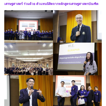
เศรษฐศาสตร์ ร่วมด้วย ตัวแทนนิสิตจากหลักสูตรเศรษฐศาสตรบัณฑิต